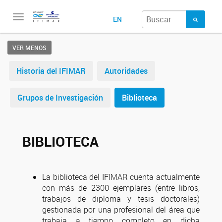
Toggle
EN
navigation
VER MENOS
Historia del IFIMAR
Autoridades
Grupos de Investigación
Biblioteca
BIBLIOTECA
La biblioteca del IFIMAR cuenta actualmente
con más de 2300 ejemplares (entre libros,
trabajos de diploma y tesis doctorales)
gestionada por una profesional del área que
trabaja a tiempo completo en dicha