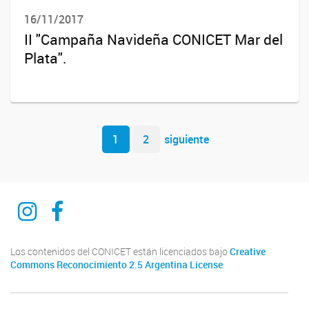
16/11/2017
II "Campaña Navideña CONICET Mar del
Plata".
Navegador de artículos
1
2
siguiente
INSTAGRAM
FACEBOOK
Los contenidos del CONICET están licenciados bajo
Creative
Commons Reconocimiento 2.5 Argentina License