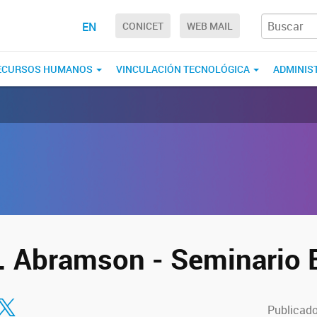
EN
CONICET
WEB MAIL
ECURSOS HUMANOS
VINCULACIÓN TECNOLÓGICA
ADMINIS
r. Abramson - Seminario E
tir en Facebook
ompartir en Twitter
Publicado